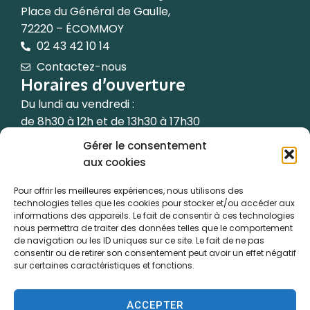
Place du Général de Gaulle,
72220 – ÉCOMMOY
02 43 42 10 14
Contactez-nous
Horaires d’ouverture
Du lundi au vendredi :
de 8h30 à 12h et de 13h30 à 17h30
Gérer le consentement
Le samedi de 9h à 12h
aux cookies
(les semaines paires uniquement)
Pour offrir les meilleures expériences, nous utilisons des
technologies telles que les cookies pour stocker et/ou accéder aux
informations des appareils. Le fait de consentir à ces technologies
nous permettra de traiter des données telles que le comportement
de navigation ou les ID uniques sur ce site. Le fait de ne pas
Accessibilité
consentir ou de retirer son consentement peut avoir un effet négatif
sur certaines caractéristiques et fonctions.
Plan du site
Confidentialité
ACCEPTER