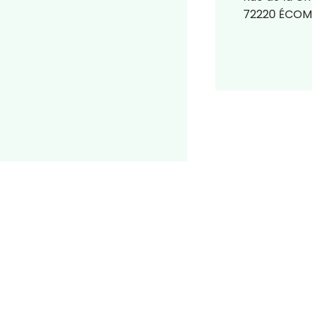
72220 ÉCO
Mair
Place 