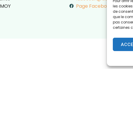
Pour offrir
MMOY
Page Facebook
les cookies
de consenti
que le comp
pas consent
certaines c
ACC
Horaires d’ouvertur
ie d'Écommoy
Du lundi au vendredi :
du Général de Gaulle,