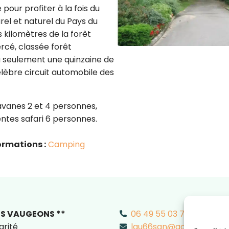
pour profiter à la fois du
rel et naturel du Pays du
 kilomètres de la forêt
rcé, classée forêt
à seulement une quinzaine de
lèbre circuit automobile des
avanes 2 et 4 personnes,
ntes safari 6 personnes.
ormations :
Camping
S VAUGEONS **
06 49 55 03 70
arité
lau66san@aol.fr