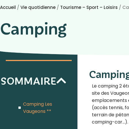
Accueil
/
Vie quotidienne
/
Tourisme – Sport – Loisirs
/
Ca
Camping
Camping
SOMMAIRE
Le camping 2 éto
site des Vaugeon
emplacements et
Camping Les
(accès tennis, fo
Vaugeons **
terrain de péta
camping-car…).