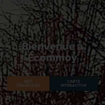
Bienvenue à
Écommoy
Une ville bercée par le soleil et le
bois
MES
CARTE
DÉMARCHES
INTERACTIVE