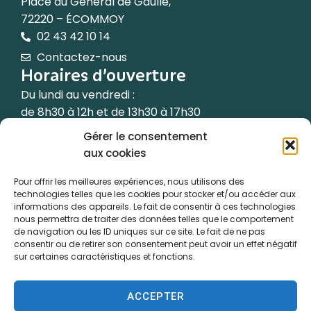
Place du Général de Gaulle,
72220 – ÉCOMMOY
02 43 42 10 14
Contactez-nous
Horaires d’ouverture
Du lundi au vendredi :
de 8h30 à 12h et de 13h30 à 17h30
Gérer le consentement
Le samedi de 9h à 12h
aux cookies
(les semaines paires uniquement)
Pour offrir les meilleures expériences, nous utilisons des
technologies telles que les cookies pour stocker et/ou accéder aux
informations des appareils. Le fait de consentir à ces technologies
nous permettra de traiter des données telles que le comportement
de navigation ou les ID uniques sur ce site. Le fait de ne pas
Accessibilité
consentir ou de retirer son consentement peut avoir un effet négatif
sur certaines caractéristiques et fonctions.
Plan du site
Confidentialité
ACCEPTER