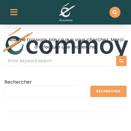
contenu
principal
Rien de trouvé
Nous ne trouvons pas ce que vous cherchez. Merci
d’effectuer une recherche.
Rechercher
RECHERCHER