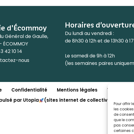
Horaires d’ouvertur
ie d'Écommoy
Du lundi au vendredi :
du Général de Gaulle,
de 8h30 à 12h et de 13h30 à 1
 – ÉCOMMOY
3 42 10 14
Le samedi de 9h à 12h
tactez-nous
(les semaines paires unique
e
Confidentialité
Mentions légales
Traitement
pulsé par Utopia
(sites internet de collectivités & GR
Pour offrir
les cookies
de consenti
que le comp
pas consent
certaines c