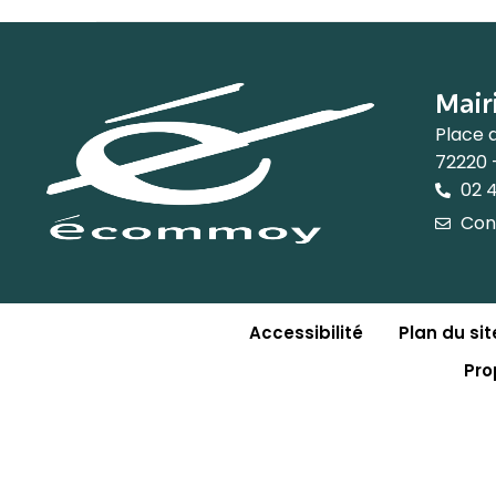
Mair
Place 
72220
02 4
Con
Accessibilité
Plan du sit
Pro