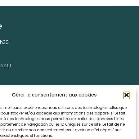
e
7h30
ment)
 de données personnelles
Gérer le consentement aux cookies
C/GRU)
 les meilleures expériences, nous utilisons des technologies telles que
 pour stocker et/ou accéder aux informations des appareils. Le fait
r à ces technologies nous permettra de traiter des données telles
ortement de navigation ou les ID uniques sur ce site. Le fait de ne
ir ou de retirer son consentement peut avoir un effet négatif sur
aractéristiques et fonctions.