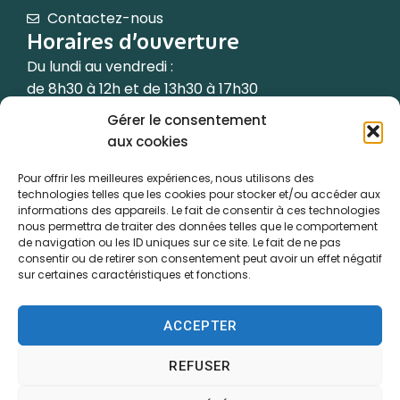
Contactez-nous
Horaires d’ouverture
Du lundi au vendredi :
de 8h30 à 12h et de 13h30 à 17h30
Gérer le consentement
Le samedi de 9h à 12h
aux cookies
(les semaines paires uniquement)
Pour offrir les meilleures expériences, nous utilisons des
technologies telles que les cookies pour stocker et/ou accéder aux
informations des appareils. Le fait de consentir à ces technologies
nous permettra de traiter des données telles que le comportement
de navigation ou les ID uniques sur ce site. Le fait de ne pas
Accessibilité
consentir ou de retirer son consentement peut avoir un effet négatif
sur certaines caractéristiques et fonctions.
Plan du site
Confidentialité
ACCEPTER
Mentions légales
REFUSER
Traitement de données personnelles