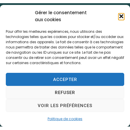
Gérer le consentement
aux cookies
Pour offrir les meilleures expériences, nous utilisons des
technologies telles que les cookies pour stocker et/ou accéder aux
informations des appareils. Le fait de consentir à ces technologies
nous permettra de traiter des données telles que le comportement
de navigation ou les ID uniques sur ce site. Le fait de ne pas
consentir ou de retirer son consentement peut avoir un effet négatif
Mairie d'Écommoy
sur certaines caractéristiques et fonctions.
Place du Général de Gaulle,
72220 – ÉCOMMOY
ACCEPTER
02 43 42 10 14
REFUSER
Contactez-nous
Horaires d’ouverture
VOIR LES PRÉFÉRENCES
Du lundi au vendredi :
de 8h30 à 12h et de 13h30 à 17h30
Politique de cookies