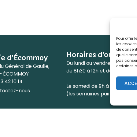
Pour offrir
les cookies
de consenti
Horaires d’ouvertur
que le comp
ie d'Écommoy
pas consent
Du lundi au vendredi :
du Général de Gaulle,
certaines c
de 8h30 à 12h et de 13h30 à 1
 – ÉCOMMOY
3 42 10 14
ACC
Le samedi de 9h à 12h
tactez-nous
(les semaines paires unique
e
Confidentialité
Mentions légales
Traitement
pulsé par Utopia
(sites internet de collectivités & GR