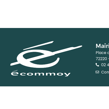
Mair
Place 
72220
02 4
Con
Accessibilité
Plan du sit
Pro