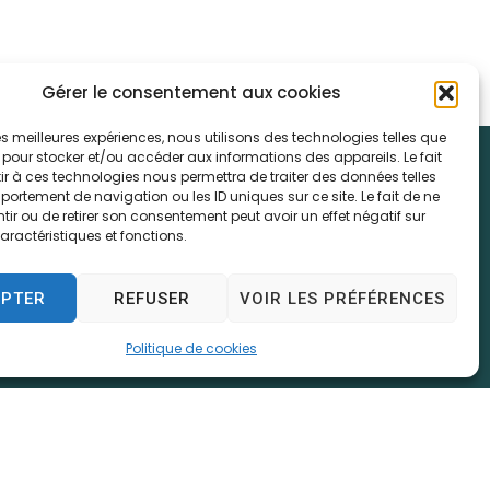
Gérer le consentement aux cookies
 les meilleures expériences, nous utilisons des technologies telles que
 pour stocker et/ou accéder aux informations des appareils. Le fait
r à ces technologies nous permettra de traiter des données telles
e
ortement de navigation ou les ID uniques sur ce site. Le fait de ne
ir ou de retirer son consentement peut avoir un effet négatif sur
aractéristiques et fonctions.
7h30
EPTER
REFUSER
VOIR LES PRÉFÉRENCES
ment)
Politique de cookies
 de données personnelles
C/GRU)