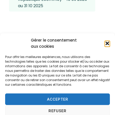
au 31 10 2025
Gérer le consentement
aux cookies
Pour offrir les meilleures expériences, nous utilisons des
technologies telles que les cookies pour stocker et/ou accéder aux
informations des appareils. Le fait de consentir à ces technologies
nous permettra de traiter des données telles que le comportement
de navigation ou les ID uniques sur ce site. Le fait de ne pas
consentir ou de retirer son consentement peut avoir un effet négatif
sur certaines caractéristiques et fonctions.
Mairie d'Écommoy
ACCEPTER
Place du Général de Gaulle,
REFUSER
72220 – ÉCOMMOY