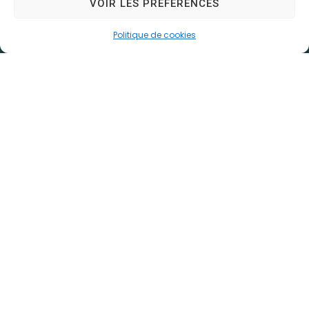
VOIR LES PRÉFÉRENCES
Contactez-nous
Horaires d’ouverture
Politique de cookies
Du lundi au vendredi :
de 8h30 à 12h et de 13h30 à 17h30
Le samedi de 9h à 12h
(les semaines paires uniquement)
Accessibilité
Plan du site
Confidentialité
Mentions légales
Traitement de données personnelles