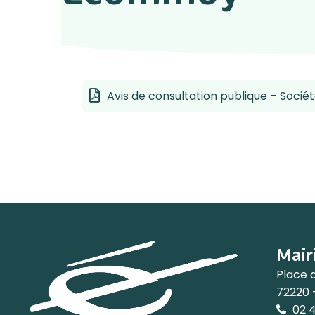
Avis de consultation publique – S
Mair
Place 
72220
02 4