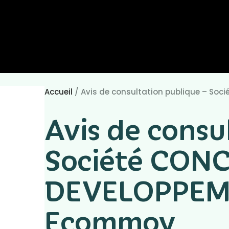
Accueil
/
Avis de consultation publique – S
Avis de consu
Société CON
DEVELOPPEME
Ecommoy