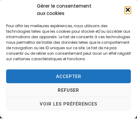
Gérer le consentement
aux cookies
Pour offrir les meilleures expériences, nous utilisons des
technologies telles que les cookies pour stocker et/ou accéder aux
informations des appareils. Le fait de consentir à ces technologies
nous permettra de traiter des données telles que le comportement
Mairie d'Écommoy
de navigation ou les ID uniques sur ce site. Le fait de ne pas
Place du Général de Gaulle,
consentir ou de retirer son consentement peut avoir un effet négatif
sur certaines caractéristiques et fonctions.
72220 – ÉCOMMOY
02 43 42 10 14
ACCEPTER
Contactez-nous
Horaires d’ouverture
REFUSER
Du lundi au vendredi :
de 8h30 à 12h et de 13h30 à 17h30
VOIR LES PRÉFÉRENCES
Le samedi de 9h à 12h
(les semaines paires uniquement)