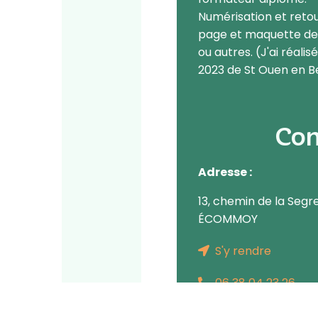
Numérisation et reto
page et maquette de v
ou autres. (J'ai réalis
2023 de St Ouen en Be
Con
Adresse :
13, chemin de la Seg
ÉCOMMOY
S'y rendre
06 38 04 23 26
contact@aidforma