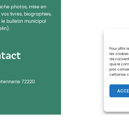
uche photos, mise en
os livres, biographies,
é le bulletin municipal
lin).
Pour offrir
tact
les cookies
de consenti
que le comp
pas consent
certaines c
retennerie 72220
ACC
tion.fr