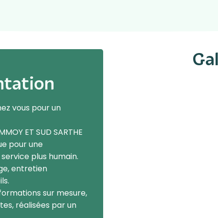
Gal
ntation
ez vous pour un
OMMOY ET SUD SARTHE
ue pour une
service plus humain.
ge, entretien
ls.
formations sur mesure,
es, réalisées par un