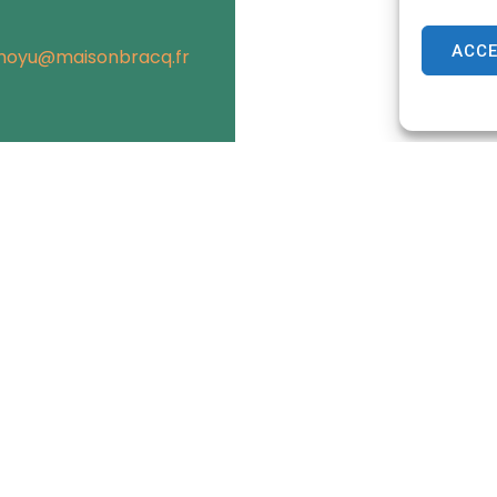
ACC
oyu@maisonbracq.fr
Horaires d’ouvertur
ie d'Écommoy
Du lundi au vendredi :
du Général de Gaulle,
de 8h30 à 12h et de 13h30 à 1
 – ÉCOMMOY
3 42 10 14
Le samedi de 9h à 12h
tactez-nous
(les semaines paires unique