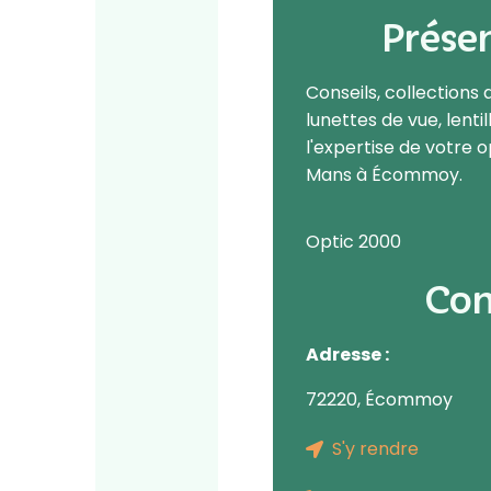
Prése
Conseils, collections d
lunettes de vue, lenti
l'expertise de votre 
Mans à Écommoy.
Optic 2000
Con
Adresse :
72220, Écommoy
S'y rendre