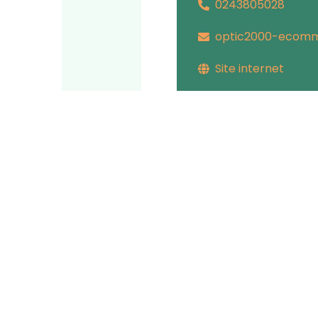
0243805028
optic2000-ecomm
Site internet
Mair
Place 
72220
02 4
Con