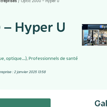
treprises
/
Optic 2000 – Hyper U
 – Hyper U
e, optique...)
Professionnels de santé
,
eprise : 2 janvier 2025 13:58
Gal