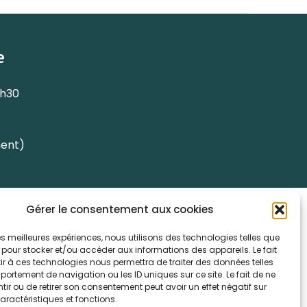
e
7h30
ment)
 de données personnelles
Gérer le consentement aux cookies
C/GRU)
 les meilleures expériences, nous utilisons des technologies telles que
 pour stocker et/ou accéder aux informations des appareils. Le fait
r à ces technologies nous permettra de traiter des données telles
ortement de navigation ou les ID uniques sur ce site. Le fait de ne
ir ou de retirer son consentement peut avoir un effet négatif sur
aractéristiques et fonctions.