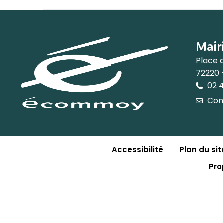
Mair
Place 
72220
02 4
Con
Accessibilité
Plan du sit
Pro