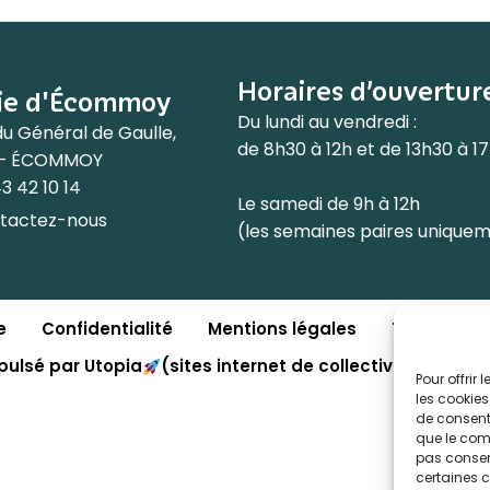
Horaires d’ouvertur
ie d'Écommoy
Du lundi au vendredi :
du Général de Gaulle,
de 8h30 à 12h et de 13h30 à 1
 – ÉCOMMOY
3 42 10 14
Le samedi de 9h à 12h
tactez-nous
(les semaines paires unique
e
Confidentialité
Mentions légales
Traitement
pulsé par Utopia
(sites internet de collectivités & GR
Pour offrir
les cookies
de consenti
que le comp
pas consent
certaines c