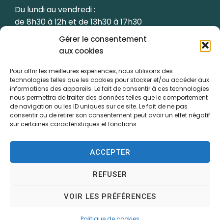
Du lundi au vendredi :
de 8h30 à 12h et de 13h30 à 17h30
Gérer le consentement
Le samedi de 9h à 12h
aux cookies
(les semaines paires uniquement)
Pour offrir les meilleures expériences, nous utilisons des
technologies telles que les cookies pour stocker et/ou accéder aux
informations des appareils. Le fait de consentir à ces technologies
nous permettra de traiter des données telles que le comportement
de navigation ou les ID uniques sur ce site. Le fait de ne pas
Accessibilité
consentir ou de retirer son consentement peut avoir un effet négatif
sur certaines caractéristiques et fonctions.
Plan du site
Confidentialité
ACCEPTER
Mentions légales
REFUSER
Traitement de données personnelles
VOIR LES PRÉFÉRENCES
Propulsé par
(sites internet de collectivités
Utopia
& GRC/GRU)
Politique de cookies