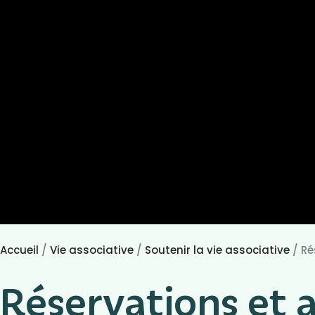
Accueil
/
Vie associative
/
Soutenir la vie associative
/
Ré
Réservations et 