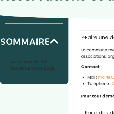
Faire une 
SOMMAIRE
La commune met à
associations, or
Aucun titre n’a été
Contact :
trouvé sur cette page.
Mail :
mairie
Téléphone :
0
Pour tout dema
Faire des 