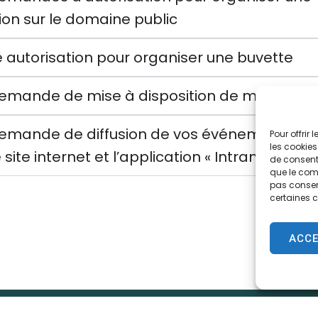
on sur le domaine public
 autorisation pour organiser une buvette
demande de mise à disposition de matériel
demande de diffusion de vos événements su
Pour offrir
les cookies
 site internet et l’application « Intramuros »
de consenti
que le comp
pas consent
certaines c
ACC